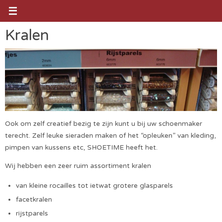
Ga
naar
de
Kralen
inhoud
Ook om zelf creatief bezig te zijn kunt u bij uw schoenmaker
terecht. Zelf leuke sieraden maken of het “opleuken” van kleding,
pimpen van kussens etc, SHOETIME heeft het.
Wij hebben een zeer ruim assortiment kralen
van kleine rocailles tot ietwat grotere glasparels
facetkralen
rijstparels