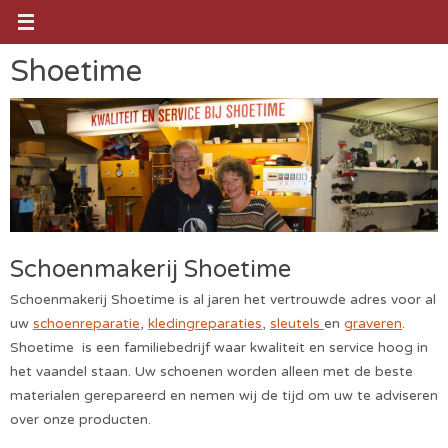
Ga
naar
de
Shoetime
inhoud
Schoenmakerij Shoetime
Schoenmakerij Shoetime is al jaren het vertrouwde adres voor al
uw
schoenreparatie
,
kledingreparaties
,
sleutels
en
graveren
.
Shoetime is een familiebedrijf waar kwaliteit en service hoog in
het vaandel staan. Uw schoenen worden alleen met de beste
materialen gerepareerd en nemen wij de tijd om uw te adviseren
over onze producten.