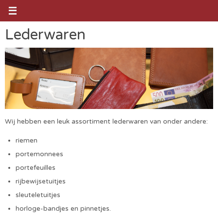
Ga
naar
de
Lederwaren
inhoud
Wij hebben een leuk assortiment lederwaren van onder andere:
riemen
portemonnees
portefeuilles
rijbewijsetuitjes
sleuteletuitjes
horloge-bandjes en pinnetjes.